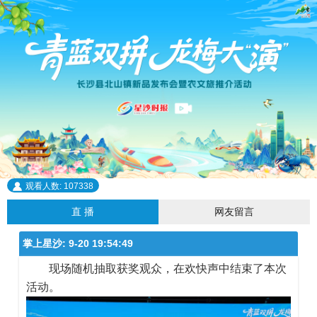
观看人数: 107338
直 播
网友留言
掌上星沙:
9-20 19:54:49
现场随机抽取获奖观众，在欢快声中结束了本次
活动。