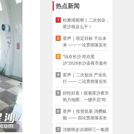
热点新闻
松雅湖观潮 | 二次创业，
1
星沙就这么干！
星声 | 咬定目标 干出未
2
来 —— 一论贯彻落实长
沙县第十五次党代会精神
“玩在长沙 吃在星
3
沙”2026长沙县夜市嘉年
华启幕
星声 | 二次创业 产业先
4
行 —— 二论贯彻落实长
沙县第十五次党代会精神
好吃好逛！跟着星沙夜市
5
热力地图，一键开启“吃
喝玩乐”模式
星声 | 投资筑基 消费赋
6
能 —— 四论贯彻落实长
沙县第十五次党代会精神
沈晓明走访调研三一集团
7