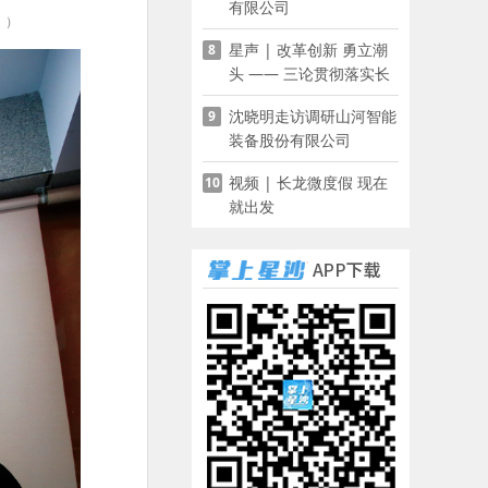
有限公司
。）
星声 | 改革创新 勇立潮
8
头 —— 三论贯彻落实长
沙县第十五次党代会精神
沈晓明走访调研山河智能
9
装备股份有限公司
视频 | 长龙微度假 现在
10
就出发