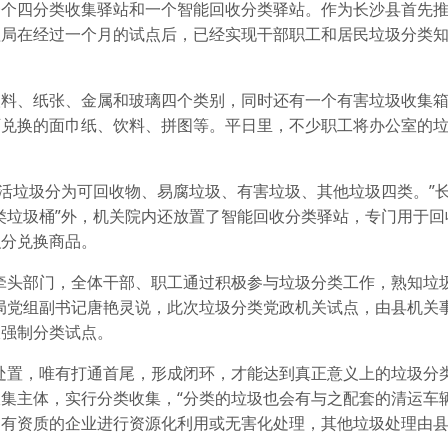
四分类收集驿站和一个智能回收分类驿站。作为长沙县首先推
局在经过一个月的试点后，已经实现干部职工和居民垃圾分类知晓
、纸张、金属和玻璃四个类别，同时还有一个有害垃圾收集箱
可兑换的面巾纸、饮料、拼图等。平日里，不少职工将办公室的
活垃圾分为可回收物、易腐垃圾、有害垃圾、其他垃圾四类。”
类垃圾桶”外，机关院内还放置了智能回收分类驿站，专门用于回
积分兑换商品。
头部门，全体干部、职工通过积极参与垃圾分类工作，熟知垃
局党组副书记唐艳灵说，此次垃圾分类党政机关试点，由县机关
圾强制分类试点。
置，唯有打通首尾，形成闭环，才能达到真正意义上的垃圾分类
集主体，实行分类收集，“分类的垃圾也会有与之配套的清运车
过有资质的企业进行资源化利用或无害化处理，其他垃圾处理由