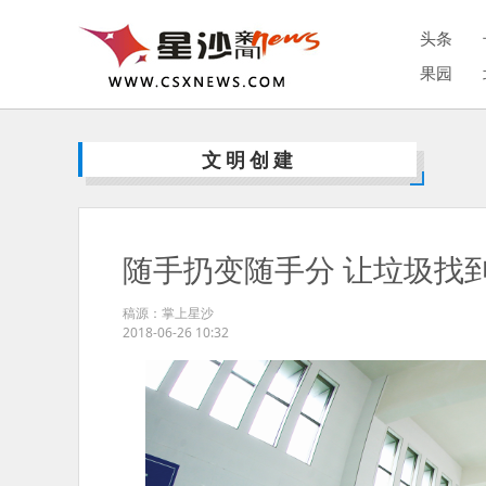
头条
果园
文明创建
随手扔变随手分 让垃圾找
稿源：掌上星沙
2018-06-26 10:32