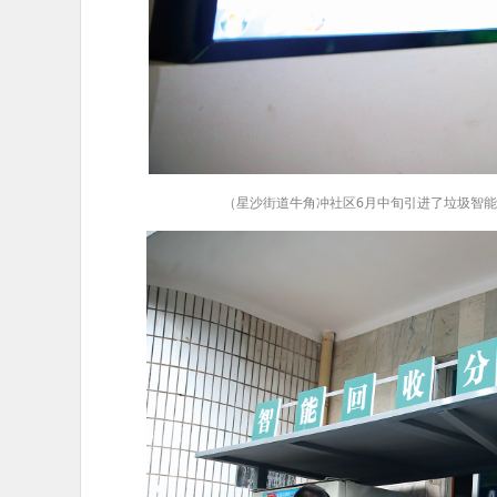
（星沙街道牛角冲社区6月中旬引进了垃圾智