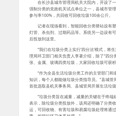
在长沙县城市管理局机关大院内，开设了一个
强制分类的党政机关试点单位之一，县城市管理
参与率100%，共回收可回收垃圾100余公斤。
记者在现场看到，智能回收分类驿站设有塑料
灯管、杀虫剂、过期药品等。系统另一边设有
后投放到这里。
“我们在垃圾分类上实行‘四分法’模式，将生
理局环卫部门相关负责人李著介绍，除了“四分
张、金属、玻璃四类垃圾，大家回收垃圾可获
“作为全县生活垃圾分类工作的主管部门和牵
知识，每个人都能做垃圾分类指导员。”县城管
首批选取县机关事务局、县城管局开展生活垃
“垃圾分类旨在减量，减量的关键在于终端处
表示，除垃圾分类投放外，该局还明确了分类收
运，可回收物、有害垃圾和易腐垃圾处理将通