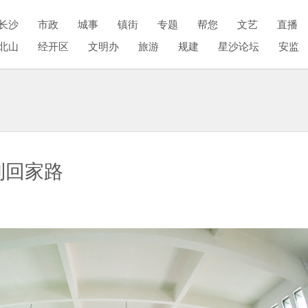
长沙
市政
城事
镇街
专题
帮您
文艺
直播
北山
经开区
文明办
旅游
规建
星沙论坛
安监
到回家路