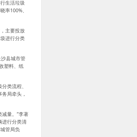
行生活垃圾
率100%、
，主要投放
垃圾进行分类
长沙县城市管
收塑料、纸
圾分类流程、
事务局牵头，
减量。”李著
辆进行分类清
县城管局负