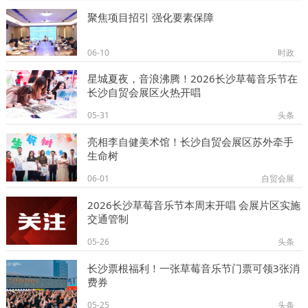
聚焦项目招引 强化要素保障
06-10
时政
星城夏夜，音浪沸腾！2026长沙草莓音乐节在
长沙自贸会展区火热开唱
05-31
头条
亮相李自健美术馆！长沙自贸会展区苏外牵手
生命树
06-01
自贸会展
2026长沙草莓音乐节本周末开唱 会展片区实施
交通管制
05-26
头条
长沙票根福利！一张草莓音乐节门票可领3张消
费券
05-25
头条