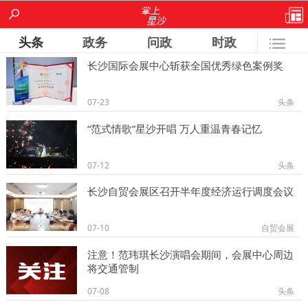
头条
政务
问政
时政
长沙国际会展中心斩获全国优秀绿色案例奖
城事
镇街
房产
经开区
人大
07-23
头条
政协
文艺
专题
安沙
果园
“范式情歌”星沙开唱 万人重温青春记忆
北山
文明办
旅游局
规建局
星沙论坛
07-12
头条
安监局
长沙自贸会展区召开半年度经济运行调度会议
07-10
自贸会展
注意！范玮琪长沙演唱会期间，会展中心周边
将交通管制
07-08
头条