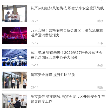
从严从细抓好风险防范 织密筑牢安全度汛防线
05-26
时政
万人合唱！曹格唱响自贸会展区，演艺流量激
活片区消费新活力
05-17
头条
智汇星城 智造未来！2026第27届长沙智博会
在长沙国际会展中心盛大启幕
05-14
头条
筑牢安全屏障 提升片区品质
05-14
时政
压实责任 筑牢防线 自贸会展片区开展安全生产
督导调度工作