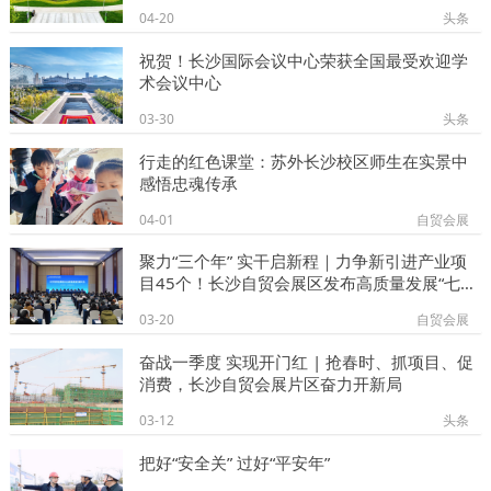
04-20
头条
祝贺！长沙国际会议中心荣获​全国最受欢迎学
术会议中心
03-30
头条
行走的红色课堂：苏外长沙校区师生在实景中
感悟忠魂传承
04-01
自贸会展
聚力“三个年” 实干启新程｜力争新引进产业项
目45个！长沙自贸会展区发布高质量发展“七大
行动”→
03-20
自贸会展
奋战一季度 实现开门红 | 抢春时、抓项目、促
消费，长沙自贸会展片区奋力开新局
03-12
头条
把好“安全关” 过好“平安年”