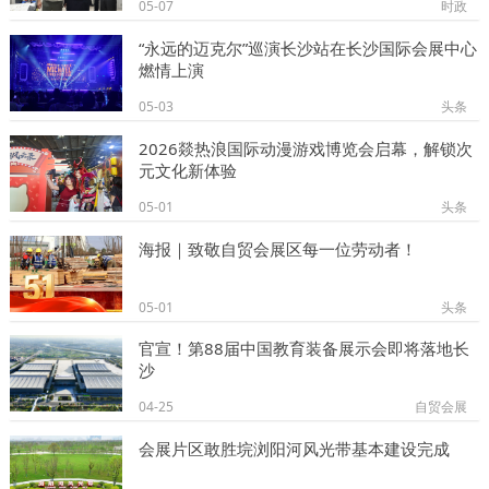
05-07
时政
“永远的迈克尔”巡演长沙站在长沙国际会展中心
燃情上演
05-03
头条
2026燚热浪国际动漫游戏博览会启幕，解锁次
元文化新体验
05-01
头条
海报｜致敬自贸会展区每一位劳动者！
05-01
头条
官宣！第88届中国教育装备展示会即将落地长
沙
04-25
自贸会展
会展片区敢胜垸浏阳河风光带基本建设完成