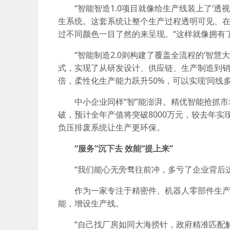
“智能智造1.0项目就像给生产线装上了‘
生系统。这套系统让整个生产过程透明可见、
过不同颜色一目了然的来呈现。“这样就像拥有了‘
“智能制造2.0则构建了覆盖全流程的‘智慧
式，实现了从研发设计、供应链、生产制造到销
倍，柔性化生产能力跃升50%，可以实现‘同线多
中小企业同样“智”能澎湃。精优智能抢抓市
破，预计全年产值将突破8000万元，较去年实
负压排废系统让生产更环保。
“服务”沉下去 效能“提上来”
“我们能心无旁骛往前冲，多亏了企业背后这
作为一家专注于精密件、机器人零部件生产
能，增设生产线。
“自己找厂房如同大海捞针，政府精准匹配