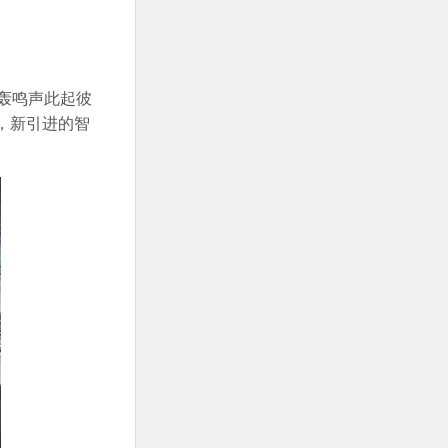
轰鸣声此起彼
，新引进的智