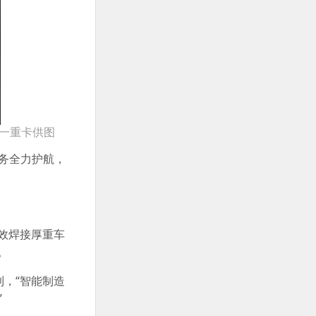
一重卡供图
务全力护航，
效焊接厚重车
。
到，“智能制造
”