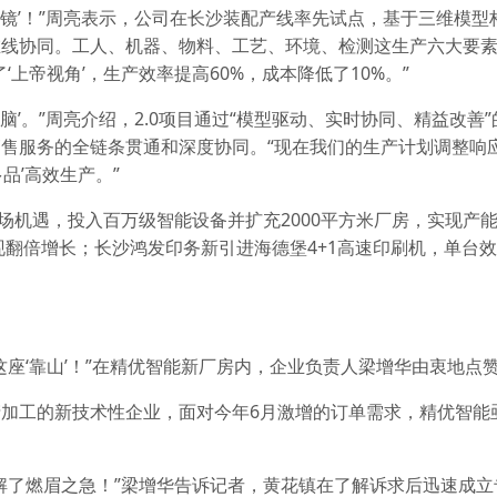
透视镜’！”周亮表示，公司在长沙装配产线率先试点，基于三维模
在线协同。工人、机器、物料、工艺、环境、检测这生产六大要
上帝视角’，生产效率提高60%，成本降低了10%。”
大脑’。”周亮介绍，2.0项目通过“模型驱动、实时协同、精益改善
售服务的全链条贯通和深度协同。“现在我们的生产计划调整响
品’高效生产。”
场机遇，投入百万级智能设备并扩充2000平方米厂房，实现产
现翻倍增长；长沙鸿发印务新引进海德堡4+1高速印刷机，单台效
座‘靠山’！”在精优智能新厂房内，企业负责人梁增华由衷地点
加工的新技术性企业，面对今年6月激增的订单需求，精优智能
解了燃眉之急！”梁增华告诉记者，黄花镇在了解诉求后迅速成立