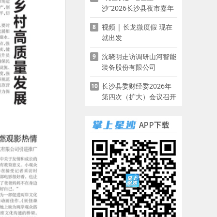
沙”2026长沙县夜市嘉年
华启幕
视频 | 长龙微度假 现在
8
就出发
沈晓明走访调研山河智能
9
装备股份有限公司
长沙县委财经委2026年
10
第四次（扩大）会议召开