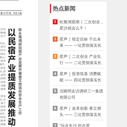
热点新闻
松雅湖观潮 | 二次创业，
1
星沙就这么干！
星声 | 咬定目标 干出未
2
来 —— 一论贯彻落实长
沙县第十五次党代会精神
星声 | 二次创业 产业先
3
行 —— 二论贯彻落实长
沙县第十五次党代会精神
星声 | 投资筑基 消费赋
4
能 —— 四论贯彻落实长
沙县第十五次党代会精神
沈晓明走访调研三一集团
5
有限公司
星声 | 改革创新 勇立潮
6
头 —— 三论贯彻落实长
沙县第十五次党代会精神
“玩在长沙 吃在星
7