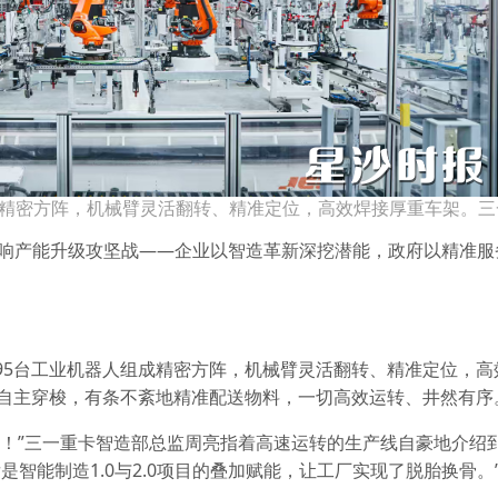
成精密方阵，机械臂灵活翻转、精准定位，高效焊接厚重车架。三
打响产能升级攻坚战——企业以智造革新深挖潜能，政府以精准服
95台工业机器人组成精密方阵，机械臂灵活翻转、精准定位，高
线间自主穿梭，有条不紊地精准配送物料，一切高效运转、井然有序
线！”三一重卡智造部总监周亮指着高速运转的生产线自豪地介绍
智能制造1.0与2.0项目的叠加赋能，让工厂实现了脱胎换骨。