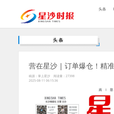
头条
头条
营在星沙 | 订单爆仓！精
稿源：掌上星沙
阅读量：
27398
2025-08-11 06:15:36