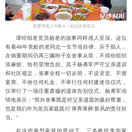
陈爱华老人与家人一起过百岁生日。
谭经组老党员杨老的故事同样感人至深。这位
有着48年党龄的老同志一生节俭自律、乐于助人，
在病重期间仍再三嘱咐子女丧事从简，不得给组织
添麻烦、给邻里增负担。其子杨勇军严守父亲遗训
和社区规定，丧事全程一切从简，不设灵堂、不摆
宴席、不收任何礼金、不举行任何封建迷信仪式，
仅举行了一场庄重肃穆的遗体告别仪式。杨勇军动
情地表示：“简办丧事既是对父亲遗愿的最好尊重，
也是我们作为党员家庭践行‘厚养薄葬’新风的责任担
当。”
在这些典型家庭的带动下，三多桥组李华家