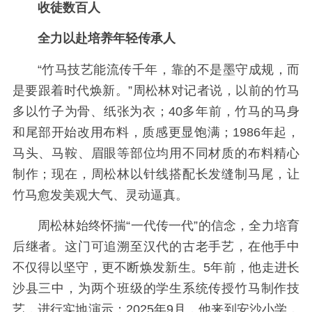
收徒数百人
全力以赴培养年轻传承人
“竹马技艺能流传千年，靠的不是墨守成规，而
是要跟着时代焕新。”周松林对记者说，以前的竹马
多以竹子为骨、纸张为衣；40多年前，竹马的马身
和尾部开始改用布料，质感更显饱满；1986年起，
马头、马鞍、眉眼等部位均用不同材质的布料精心
制作；现在，周松林以针线搭配长发缝制马尾，让
竹马愈发美观大气、灵动逼真。
周松林始终怀揣“一代传一代”的信念，全力培育
后继者。这门可追溯至汉代的古老手艺，在他手中
不仅得以坚守，更不断焕发新生。5年前，他走进长
沙县三中，为两个班级的学生系统传授竹马制作技
艺，进行实地演示；2025年9月，他来到安沙小学，