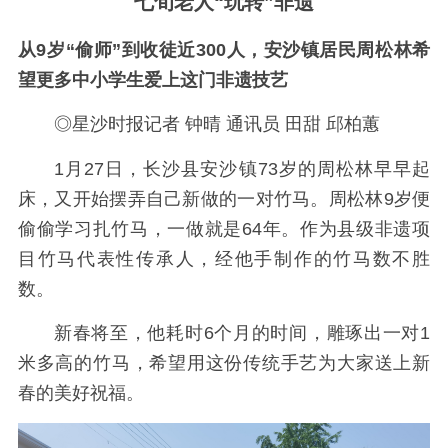
七旬老人“玩转”非遗
从9岁“偷师”到收徒近300人，安沙镇居民周松林希
望更多中小学生爱上这门非遗技艺
◎星沙时报记者 钟晴 通讯员 田甜 邱柏蕙
1月27日，长沙县安沙镇73岁的周松林早早起
床，又开始摆弄自己新做的一对竹马。周松林9岁便
偷偷学习扎竹马，一做就是64年。作为县级非遗项
目竹马代表性传承人，经他手制作的竹马数不胜
数。
新春将至，他耗时6个月的时间，雕琢出一对1
米多高的竹马，希望用这份传统手艺为大家送上新
春的美好祝福。