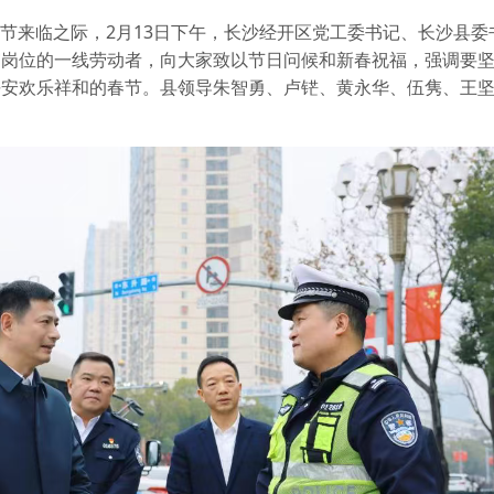
佳节来临之际，2月13日下午，长沙经开区党工委书记、长沙县
守岗位的一线劳动者，向大家致以节日问候和新春祝福，强调要
平安欢乐祥和的春节。县领导朱智勇、卢铓、黄永华、伍隽、王