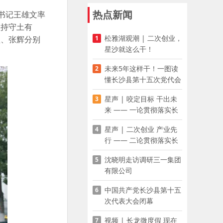
热点新闻
委书记王雄文率
坚持守土有
松雅湖观潮 | 二次创业，
1
坚、张辉分别
星沙就这么干！
未来5年这样干！一图读
2
懂长沙县第十五次党代会
报告
星声 | 咬定目标 干出未
3
来 —— 一论贯彻落实长
沙县第十五次党代会精神
星声 | 二次创业 产业先
4
行 —— 二论贯彻落实长
沙县第十五次党代会精神
沈晓明走访调研三一集团
5
有限公司
中国共产党长沙县第十五
6
次代表大会闭幕
视频 | 长龙微度假 现在
7