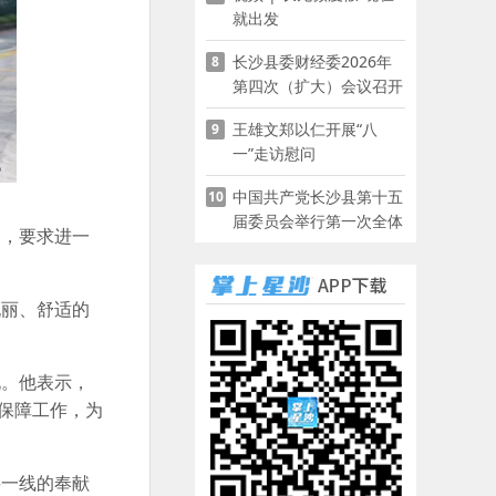
就出发
长沙县委财经委2026年
8
第四次（扩大）会议召开
王雄文郑以仁开展“八
9
一”走访慰问
中国共产党长沙县第十五
10
届委员会举行第一次全体
定，要求进一
会议
靓丽、舒适的
况。他表示，
保障工作，为
层一线的奉献