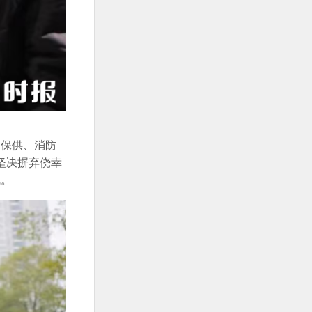
场保供、消防
坚决摒弃侥幸
线。