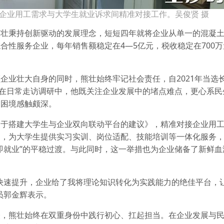
企业用工需求与大学生就业诉求间精准对接工作。吴俊贤 摄
熊壮秉持创新驱动的发展理念，短短四年就将企业从单一的混凝
合性服务企业，每年销售额稳定在4—5亿元，税收稳定在700
企业壮大自身的同时，熊壮始终牢记社会责任，自2021年当选
。在日常走访调研中，他既关注企业发展中的堵点难点，更心系民
向困境感触颇深。
关于搭建大学生与企业双向联动平台的建议》，精准对接企业用
门，为大学生提供实习实训、岗位适配、技能培训等一体化服务
即就业”的平稳过渡。与此同时，这一举措也为企业储备了新鲜血
快速提升，企业给了我将理论知识转化为实践能力的绝佳平台，
员郭金辉表示。
表，熊壮始终在双重身份中践行初心、扛起担当。在企业发展与