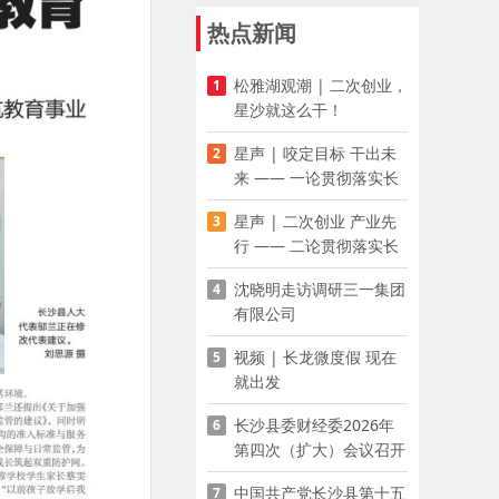
热点新闻
松雅湖观潮 | 二次创业，
1
星沙就这么干！
星声 | 咬定目标 干出未
2
来 —— 一论贯彻落实长
沙县第十五次党代会精神
星声 | 二次创业 产业先
3
行 —— 二论贯彻落实长
沙县第十五次党代会精神
沈晓明走访调研三一集团
4
有限公司
视频 | 长龙微度假 现在
5
就出发
长沙县委财经委2026年
6
第四次（扩大）会议召开
中国共产党长沙县第十五
7