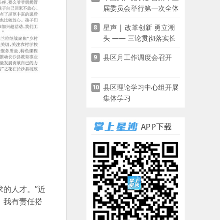
届委员会举行第一次全体
会议
星声 | 改革创新 勇立潮
8
头 —— 三论贯彻落实长
沙县第十五次党代会精神
县区月工作调度会召开
9
县区理论学习中心组开展
10
集体学习
的人才。”近
，我有责任搭