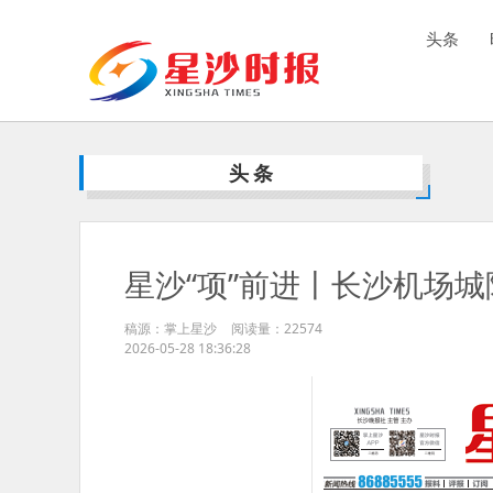
头条
头条
星沙“项”前进丨长沙机场
稿源：掌上星沙
阅读量：
22574
2026-05-28 18:36:28