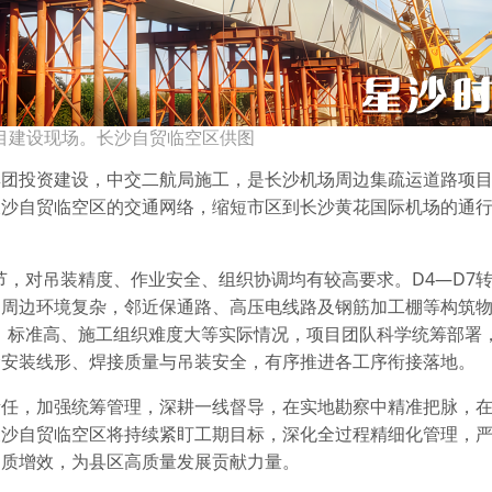
目建设现场。长沙自贸临空区供图
集团投资建设，中交二航局施工，是长沙机场周边集疏运道路项
长沙自贸临空区的交通网络，缩短市区到长沙黄花国际机场的通
节，对吊装精度、作业安全、组织协调均有较高要求。D4—D7
，周边环境复杂，邻近保通路、高压电线路及钢筋加工棚等构筑
、标准高、施工组织难度大等实际情况，项目团队科学统筹部署
梁安装线形、焊接质量与吊装安全，有序推进各工序衔接落地。
责任，加强统筹管理，深耕一线督导，在实地勘察中精准把脉，
长沙自贸临空区将持续紧盯工期目标，深化全过程精细化管理，
提质增效，为县区高质量发展贡献力量。