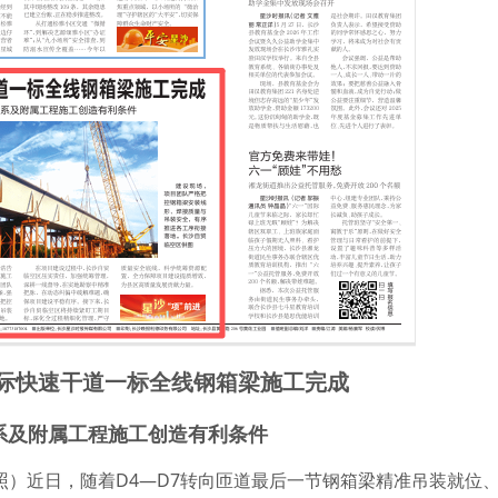
际快速干道一标全线钢箱梁施工完成
系及附属工程施工创造有利条件
 张照）近日，随着D4—D7转向匝道最后一节钢箱梁精准吊装就位