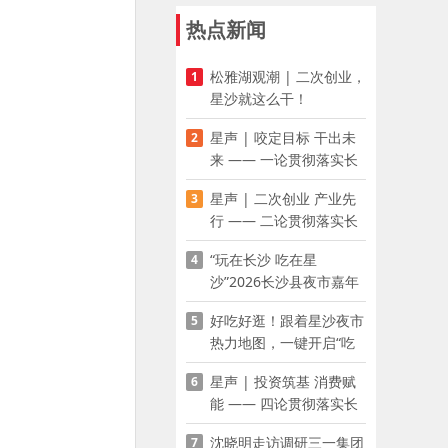
热点新闻
松雅湖观潮 | 二次创业，
1
星沙就这么干！
星声 | 咬定目标 干出未
2
来 —— 一论贯彻落实长
沙县第十五次党代会精神
星声 | 二次创业 产业先
3
行 —— 二论贯彻落实长
沙县第十五次党代会精神
“玩在长沙 吃在星
4
沙”2026长沙县夜市嘉年
华启幕
好吃好逛！跟着星沙夜市
5
热力地图，一键开启“吃
喝玩乐”模式
星声 | 投资筑基 消费赋
6
能 —— 四论贯彻落实长
沙县第十五次党代会精神
沈晓明走访调研三一集团
7