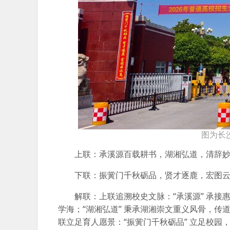
图为长
上联：承溪源百载耕书，湖湘弘道，清辞
下联：振黉门千秋砺品，贤才逐鹿，宏图
解联：上联追溯校史文脉：“承溪源” 承接
学海；“湖湘弘道” 秉承湖湘崇文重义风骨，传
联立足育人愿景：“振黉门千秋砺品” 立足校园