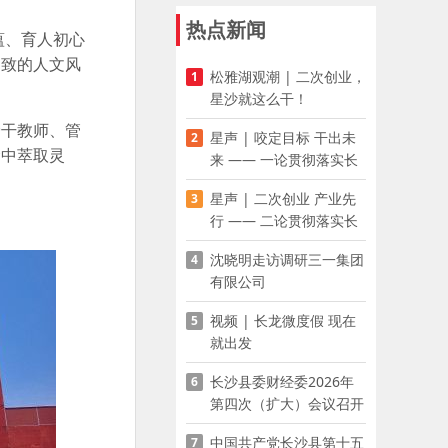
热点新闻
蕴、育人初心
别致的人文风
松雅湖观潮 | 二次创业，
1
星沙就这么干！
骨干教师、管
星声 | 咬定目标 干出未
2
念中萃取灵
来 —— 一论贯彻落实长
沙县第十五次党代会精神
星声 | 二次创业 产业先
3
行 —— 二论贯彻落实长
沙县第十五次党代会精神
沈晓明走访调研三一集团
4
有限公司
视频 | 长龙微度假 现在
5
就出发
长沙县委财经委2026年
6
第四次（扩大）会议召开
中国共产党长沙县第十五
7