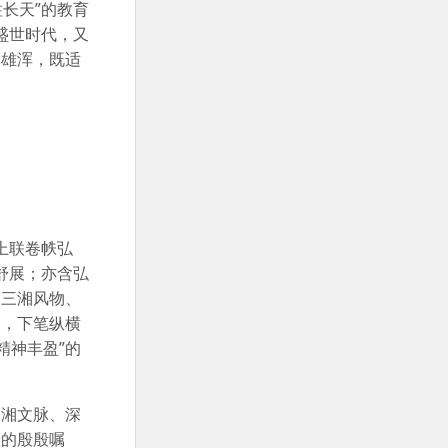
长天”的教育
盛世时代，又
韵雄浑，既适
上联卷帙弘
舒展；亦含弘
，三湘风物、
涌，下笔纵横
精神丰盈”的
湖湘文脉、深
校的殷殷嘱