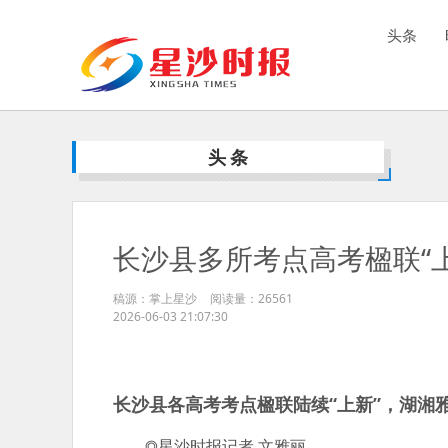
头条
头条
长沙县多所考点高考楹联“
稿源：掌上星沙
阅读量：
26561
2026-06-03 21:07:30
长沙县各高考考点楹联陆续“上新”，湖湘
◎星沙时报记者 文雅丽