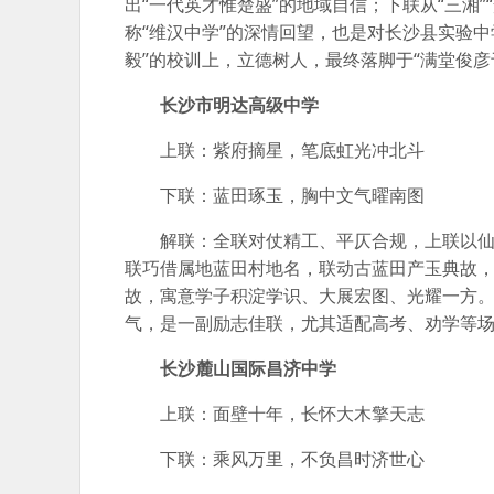
出“一代英才惟楚盛”的地域自信；下联从“三湘”
称“维汉中学”的深情回望，也是对长沙县实验
毅”的校训上，立德树人，最终落脚于“满堂俊
长沙市明达高级中学
上联：紫府摘星，笔底虹光冲北斗
下联：蓝田琢玉，胸中文气曜南图
解联：全联对仗精工、平仄合规，上联以
联巧借属地蓝田村地名，联动古蓝田产玉典故，“
故，寓意学子积淀学识、大展宏图、光耀一方
气，是一副励志佳联，尤其适配高考、劝学等
长沙麓山国际昌济中学
上联：面壁十年，长怀大木擎天志
下联：乘风万里，不负昌时济世心