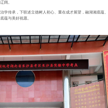
远辽阔。
在治学传承，下联述立德树人初心、重在成才展望，融湖湘底蕴
学底蕴与美好祝愿
。