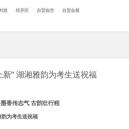
时政
经开区
自贸临空
自贸会展
上新” 湖湘雅韵为考生送祝福
墨香传志气 古韵壮行程
雅韵为考生送祝福