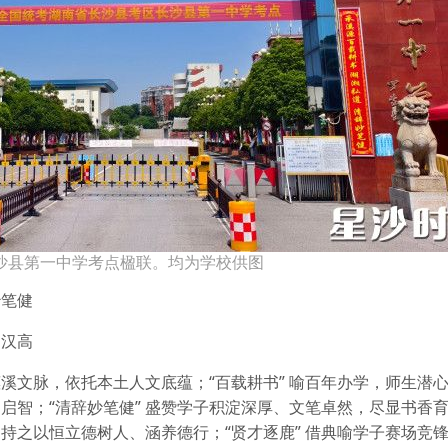
沙县第一中学考点楹联。均为学校供图
妙笔健
云汉高
惠溪文脉，依托本土人文底蕴；“百载耕书” 喻百年办学，师生潜
道启智；“清辞妙笔健” 盛赞学子积淀深厚、文笔卓然，尽显书香
，持之以恒立德树人、涵养德行；“贤才逐鹿” 借典喻学子赛场竞