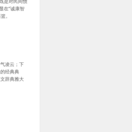
，既是对民间惯
显在“诚康智
摇篮
。
才气凌云；下
徙的经典典
，文辞典雅大