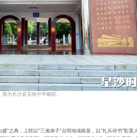
图为长沙县实验中学楹联。
盛”之典，上联以“三湘弟子”点明地域根基，以“礼乐诗书”彰显