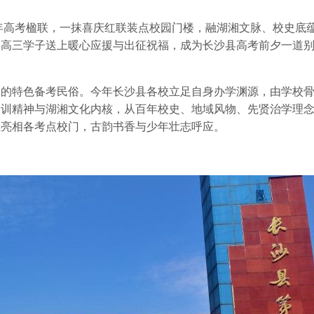
6年高考楹联，一抹喜庆红联装点校园门楼，融湖湘文脉、校史底
体高三学子送上暖心应援与出征祝福，成为长沙县高考前夕一道
年的特色备考民俗。今年长沙县各校立足自身办学渊源，由学校
校训精神与湖湘文化内核，从百年校史、地域风物、先贤治学理
继亮相各考点校门，古韵书香与少年壮志呼应。