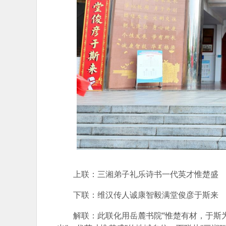
上联：三湘弟子礼乐诗书一代英才惟楚盛
下联：维汉传人诚康智毅满堂俊彦于斯来
解联：此联化用岳麓书院“惟楚有材，于斯为