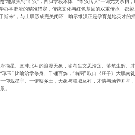
“楚”地聚焦到“维汉”，回归学校本体，“维汉传人”一词尤为亲切
中学办学源流的精准锚定，传统文化与红色基因的双重传承，都彰
彦于斯来”，与上联形成完美闭环，喻示维汉正是孕育楚地英才的
仙府摘星、直冲北斗的浪漫天象，喻考生文思浩荡、落笔生辉、
琢玉” 比喻治学修身、千锤百炼，“南图” 取自《庄子》大鹏南
。一仰观星宇、一俯察乡土，天象与疆域互衬，才情与涵养并举
场景
。