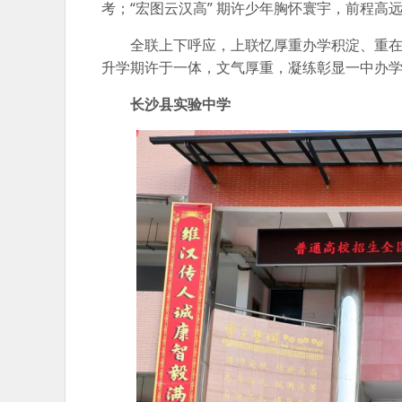
考；“宏图云汉高” 期许少年胸怀寰宇，前程高
全联上下呼应，上联忆厚重办学积淀、重
升学期许于一体，文气厚重，凝练彰显一中办
长沙县实验中学