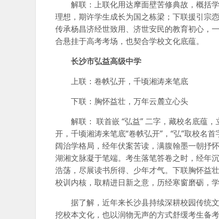
解联：上联化用达摩面壁苦修典故，概括学
理想，期许学生成长为国之栋梁；下联援引宗悫
传承杨昌济经世致用、济世安民的教育初心，
合悬挂于高考考场，也契合学校文化底蕴。
长沙市弘益高级中学
上联：卷帙弘开，千顷湘涛来笔底
下联：胸怀益壮，万年云麓立心头
解联： 联首嵌 “弘益” 二字，藏校名底
开，千顷湘涛来笔底“卷帙弘开”，“弘”取校
阔治学格局，经年伏案苦读，满腹翰墨一朝抒怀
湖湘文脉凝于笔端。考生落笔答卷之时，经年
浩荡，尽展读书所得、少年才气。下联胸怀益壮，万
校训内核，取精进日新之意，历经寒窗磨砺，
据了解，近年来长沙县持续深耕校园传统
挖校本文化，也以润物无声的方式舒缓考生备