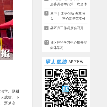
届委员会举行第一次全体
会议
星声 | 改革创新 勇立潮
8
头 —— 三论贯彻落实长
沙县第十五次党代会精神
县区月工作调度会召开
9
县区理论学习中心组开展
10
集体学习
心治学、勤耕
育人成效。下
锋、逐梦高