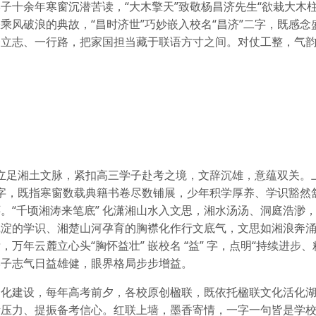
子十余年寒窗沉潜苦读，“大木擎天”致敬杨昌济先生“欲栽大木柱
乘风破浪的典故，“昌时济世”巧妙嵌入校名“昌济”二字，既感念
一立志、一行路，把家国担当藏于联语方寸之间。对仗工整，气
蕴，立足湘土文脉，紧扣高三学子赴考之境，文辞沉雄，意蕴双关。
名首字，既指寒窗数载典籍书卷尽数铺展，少年积学厚养、学识豁然
。“千顷湘涛来笔底” 化潇湘山水入文思，湘水汤汤、洞庭浩渺
沉淀的学识、湘楚山河孕育的胸襟化作行文底气，文思如湘浪奔
年云麓立心头“胸怀益壮” 嵌校名 “益” 字，点明“持续进步、
学子志气日益雄健，眼界格局步步增益。
文化建设，每年高考前夕，各校原创楹联，既依托楹联文化活化
考压力、提振备考信心。红联上墙，墨香寄情，一字一句皆是学