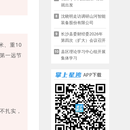
就出发
沈晓明走访调研山河智能
8
装备股份有限公司
长沙县委财经委2026年
9
第四次（扩大）会议召开
米、重10
县区理论学习中心组开展
10
第一远节
集体学习
不扎实，