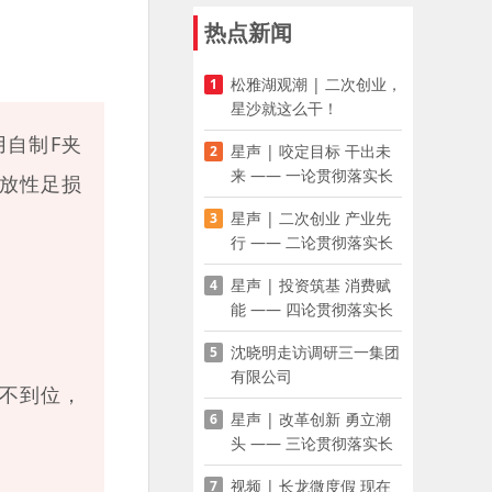
热点新闻
松雅湖观潮 | 二次创业，
1
星沙就这么干！
用自制F夹
星声 | 咬定目标 干出未
2
来 —— 一论贯彻落实长
放性足损
沙县第十五次党代会精神
星声 | 二次创业 产业先
3
行 —— 二论贯彻落实长
沙县第十五次党代会精神
星声 | 投资筑基 消费赋
4
能 —— 四论贯彻落实长
沙县第十五次党代会精神
沈晓明走访调研三一集团
5
有限公司
不到位，
星声 | 改革创新 勇立潮
6
头 —— 三论贯彻落实长
沙县第十五次党代会精神
视频 | 长龙微度假 现在
7