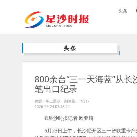
头条
头条
800余台“三一天海蓝”从
笔出口纪录
稿源：掌上星沙
阅读量：
15217
2026-06-24 07:18:44
◎星沙时报记者
欧亚琦
6月23日上午，长沙经开区三一智联重卡产