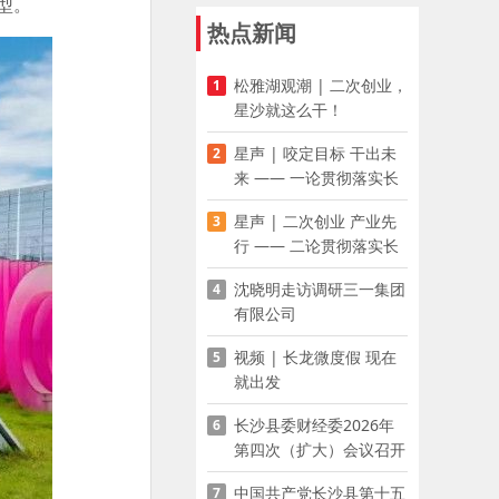
型。
热点新闻
松雅湖观潮 | 二次创业，
1
星沙就这么干！
星声 | 咬定目标 干出未
2
来 —— 一论贯彻落实长
沙县第十五次党代会精神
星声 | 二次创业 产业先
3
行 —— 二论贯彻落实长
沙县第十五次党代会精神
沈晓明走访调研三一集团
4
有限公司
视频 | 长龙微度假 现在
5
就出发
长沙县委财经委2026年
6
第四次（扩大）会议召开
中国共产党长沙县第十五
7