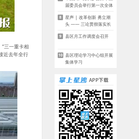
届委员会举行第一次全体
会议
星声 | 改革创新 勇立潮
8
头 —— 三论贯彻落实长
沙县第十五次党代会精神
县区月工作调度会召开
9
”三一重卡相
已接近去年全行
县区理论学习中心组开展
10
集体学习