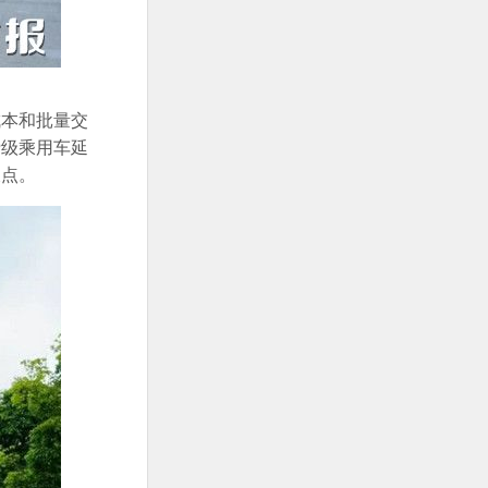
成本和批量交
费级乘用车延
长点。