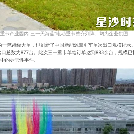
联重卡产业园内“三一天海蓝”电动重卡整齐列阵。均为企业供图
的一笔超级大单，也刷新了中国新能源牵引车单次出口规模纪录。
出口总数为877台。此次三一重卡单笔订单达到883余台，规模
程中的标志性事件。