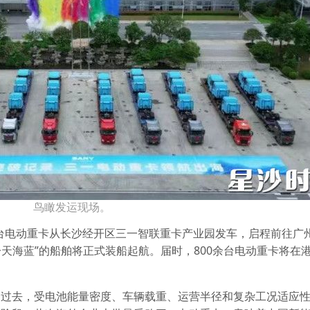
鸟瞰发运现场。
余台电动重卡从长沙经开区三一智联重卡产业园发车，启程前往广州
一天海蓝”的船舶将正式装船起航。届时，800余台电动重卡将在
。过去，受电池能量密度、车辆载重、运营半径和复杂工况适应