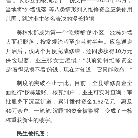
睡”。长沙县的破局始于一份文件——2025年10月，
当地将“外墙脱落”等八类情形列入维修资金应急使用
范围，跳过业主签名表决的漫长拉锯。
美林水郡成为第一个“吃螃蟹”的小区。22栋外墙
大面积脱落，按常规流程至少耗时半年。应急通道
开启后，仅两个月便完成修缮，还同步获得10万元
保险理赔。业主张女士感慨：“以前觉得维修资金
是‘看得见摸不着’的钱，现在才知道，它真能救命。”
制度的突破不止于此。目前，全县维修资金全
面推行“按栋建账、核算到户”，业主可实时查询；审
批服务下沉至街道，累计拨付资金1.62亿元，惠及
49万余户。一笔笔“沉睡”的资金被唤醒，变成了一栋
栋重获新生的楼宇。
民生被托底：