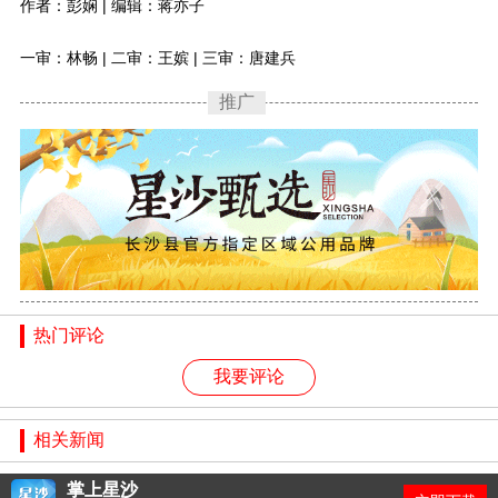
作者：彭娴 | 编辑：蒋亦子
一审：林畅 | 二审：王嫔 | 三审：唐建兵
推广
热门评论
我要评论
相关新闻
掌上星沙
掌上星沙