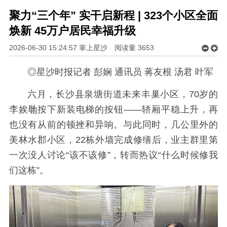
聚力“三个年” 实干启新程 | 323个小区全面
焕新 45万户居民幸福升级
2026-06-30 15:24:57 掌上星沙
阅读量
3653
◎星沙时报记者 彭娴 通讯员 蒋友根 汤君 叶军
六月，长沙县泉塘街道未来丰巢小区，70岁的
李娭毑按下新装电梯的按钮——轿厢平稳上升，再
也没有从前的顿挫和异响。与此同时，几公里外的
美林水郡小区，22栋外墙完成修缮后，业主群里第
一次没人讨论“该不该修”，转而热议“什么时候修我
们这栋”。