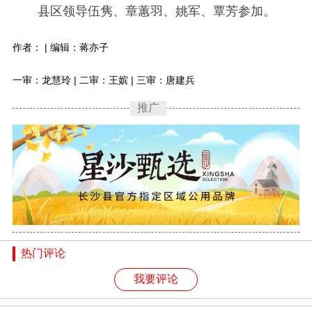
县区领导伍隽、章蕙羽、姚军、覃芳参加。
作者： | 编辑：蒋亦子
一审：龙慧玲 | 二审：王嫔 | 三审：唐建兵
推广
热门评论
我要评论