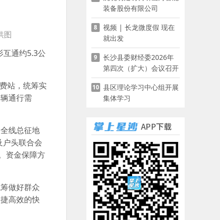
装备股份有限公司
视频 | 长龙微度假 现在
8
供图
就出发
互通约5.3公
长沙县委财经委2026年
9
第四次（扩大）会议召开
收费站，统筹实
县区理论学习中心组开展
10
车辆通行需
集体学习
，全线总征地
及户头联合会
。资金保障方
统筹做好群众
便捷高效的快