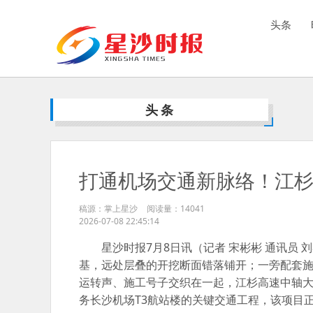
头条
头条
打通机场交通新脉络！江
稿源：掌上星沙
阅读量：
14041
2026-07-08 22:45:14
星沙时报7月8日讯（记者 宋彬彬 通讯员
基，远处层叠的开挖断面错落铺开；一旁配套
运转声、施工号子交织在一起，江杉高速中轴
务长沙机场T3航站楼的关键交通工程，该项目