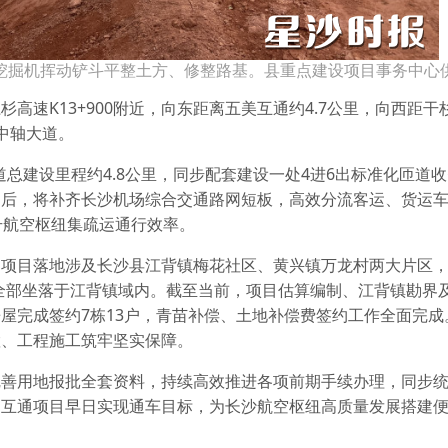
挖掘机挥动铲斗平整土方、修整路基。县重点建设项目事务中心
速K13+900附近，向东距离五美互通约4.7公里，向西距干杉
中轴大道。
道总建设里程约4.8公里，同步配套建设一处4进6出标准化匝道
用后，将补齐长沙机场综合交通路网短板，高效分流客运、货运
升航空枢纽集疏运通行效率。
，项目落地涉及长沙县江背镇梅花社区、黄兴镇万龙村两大片区
4户，全部坐落于江背镇域内。截至当前，项目估算编制、江背镇勘界
屋完成签约7栋13户，青苗补偿、土地补偿费签约工作全面完成
置、工程施工筑牢坚实保障。
完善用地报批全套资料，持续高效推进各项前期手续办理，同步
动互通项目早日实现通车目标，为长沙航空枢纽高质量发展搭建