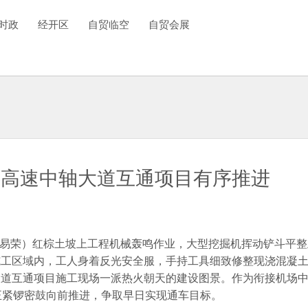
时政
经开区
自贸临空
自贸会展
杉高速中轴大道互通项目有序推进
 刘易荣）红棕土坡上工程机械轰鸣作业，大型挖掘机挥动铲斗平
施工区域内，工人身着反光安全服，手持工具细致修整现浇混凝
大道互通项目施工现场一派热火朝天的建设图景。作为衔接机场
正紧锣密鼓向前推进，争取早日实现通车目标。