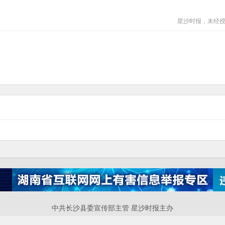
星沙时报，未经
中共长沙县委宣传部主管 星沙时报主办
P备案号：湘ICP备17016448号-4 互联网新闻信息服务许可证：43120220