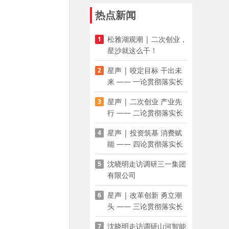
热点新闻
松雅湖观潮 | 二次创业，
1
星沙就这么干！
星声 | 咬定目标 干出未
2
来 —— 一论贯彻落实长
沙县第十五次党代会精神
星声 | 二次创业 产业先
3
行 —— 二论贯彻落实长
沙县第十五次党代会精神
星声 | 投资筑基 消费赋
4
能 —— 四论贯彻落实长
沙县第十五次党代会精神
沈晓明走访调研三一集团
5
有限公司
星声 | 改革创新 勇立潮
6
头 —— 三论贯彻落实长
沙县第十五次党代会精神
沈晓明走访调研山河智能
7