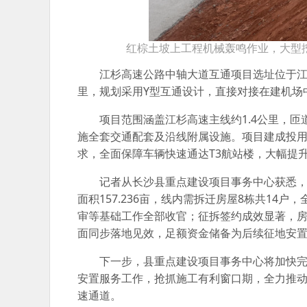
红棕土坡上工程机械轰鸣作业，大型
江杉高速公路中轴大道互通项目选址位于江杉高
里，规划采用Y型互通设计，直接对接在建机场
项目范围涵盖江杉高速主线约1.4公里，匝
施全套交通配套及沿线附属设施。项目建成投
求，全面保障车辆快速通达T3航站楼，大幅提
记者从长沙县重点建设项目事务中心获悉
面积157.236亩，线内需拆迁房屋8栋共1
审等基础工作全部收官；征拆签约成效显著，房
面同步落地见效，足额资金储备为后续征地安
下一步，县重点建设项目事务中心将加快
安置服务工作，抢抓施工有利窗口期，全力推
速通道。