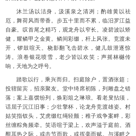
沐兰汤以洁身，汲溪泉之清冽；酌雄黄以祛
厄，舞荷风而带香。步五十里而不累，临汨罗江益
自豪。叹首尾之精巧，观龙舟以窄长。凌碧波以矫
健，耀鳞甲之金黄。鳞间彩缀，杆上风张。竞渡未
开，锣鼓喧天。桡影翻飞击碧水，健儿鼓泄逐惊
涛。浪卷银花喷雪，老少皆以欢笑；声摇林樾传
响，天地为之呼号。
踏歌以行，乘兴而归。扫庭除户，置酒张筵；
投辖留宾，招亲聚友。堂中绮席初陈，列雕盘之错
落；案上嘉馔纷列，焕彩俎之琳琅。看老叟拈须，
话屈子沉江旧事；少壮擎杯，论龙舟竞渡雄姿。村
姑笑指钗头，艾虎缀红绳轻颤；稚子戏争案畔，彩
丝缠粽角频牵。笑语喧于梁上，欢声溢于庭前。酒
酣耳热之际，或击节而歌，或挥毫而赋。与溪畔之