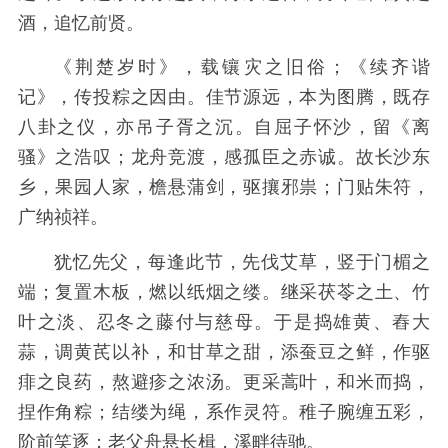
酒，追忆前贤。
《荆楚岁时》，载镶灾之旧俗；《续齐谐
记》，传投粽之因由。佳节源远，本为图腾，既存
八卦之仪，亦吊子胥之沉。自屈子怀沙，留《离
骚》之浩叹；龙舟竞渡，感孤臣之赤诚。故长沙东
乡，果园人家，檐悬蒲剑，驱攘邪祟；门贴朱符，
广纳祯祥。
犹忆先父，每逢此节，先伐艾草，竖于门楣之
端；复置木板，燃以纸烟之缕。继采茯苓之土、竹
叶之淡、忍冬之藤付与慈母。于是捣雄黄、舂大
蒜，调黄芪以补，和甘草之甜，添蚕豆之鲜，作驱
痱之良药，熬避疹之浓汤。更采蒿叶，和米而捣，
捏作角粽；结缕为绳，系作灵符。稚子腕缠五彩，
阶前笑逐；老父舟悬长楫，溪畔待驰。