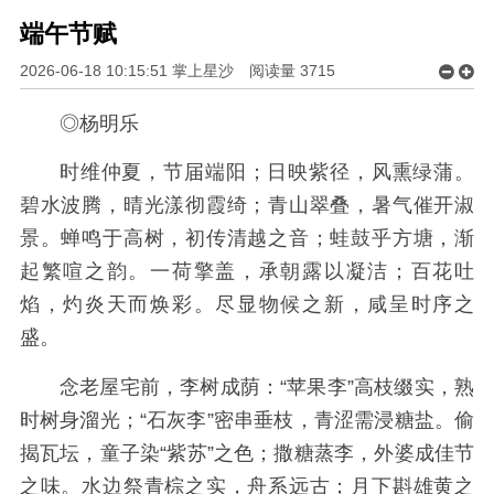
端午节赋
2026-06-18 10:15:51 掌上星沙
阅读量
3715
◎杨明乐
时维仲夏，节届端阳；日映紫径，风熏绿蒲。
碧水波腾，晴光漾彻霞绮；青山翠叠，暑气催开淑
景。蝉鸣于高树，初传清越之音；蛙鼓乎方塘，渐
起繁喧之韵。一荷擎盖，承朝露以凝洁；百花吐
焰，灼炎天而焕彩。尽显物候之新，咸呈时序之
盛。
念老屋宅前，李树成荫：“苹果李”高枝缀实，熟
时树身溜光；“石灰李”密串垂枝，青涩需浸糖盐。偷
揭瓦坛，童子染“紫苏”之色；撒糖蒸李，外婆成佳节
之味。水边祭青棕之实，舟系远古；月下斟雄黄之