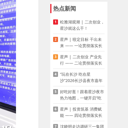
热点新闻
松雅湖观潮 | 二次创业，
1
星沙就这么干！
星声 | 咬定目标 干出未
2
来 —— 一论贯彻落实长
沙县第十五次党代会精神
星声 | 二次创业 产业先
3
行 —— 二论贯彻落实长
沙县第十五次党代会精神
“玩在长沙 吃在星
4
沙”2026长沙县夜市嘉年
华启幕
好吃好逛！跟着星沙夜市
5
热力地图，一键开启“吃
喝玩乐”模式
星声 | 投资筑基 消费赋
6
能 —— 四论贯彻落实长
沙县第十五次党代会精神
沈晓明走访调研三一集团
7