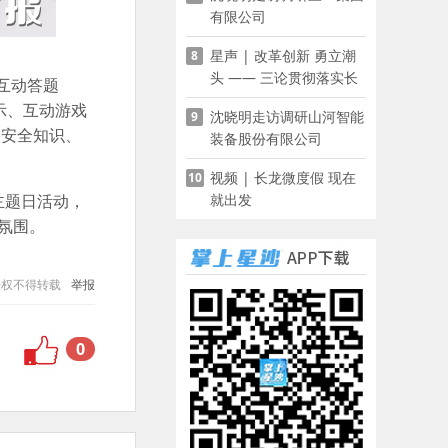
有限公司
星声 | 改革创新 勇立潮
8
头 —— 三论贯彻落实长
“互动答题
沙县第十五次党代会精神
示、互动游戏
沈晓明走访调研山河智能
9
络安全知识、
装备股份有限公司
视频 | 长龙微度假 现在
10
就出发
主题日活动，
氛围。
授权不得转载
举报
0