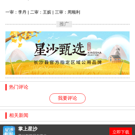
一审：李丹 | 二审：王嫔 | 三审：周顺利
推广
热门评论
我要评论
相关新闻
掌上星沙
掌上星沙
立即下载
立即下载