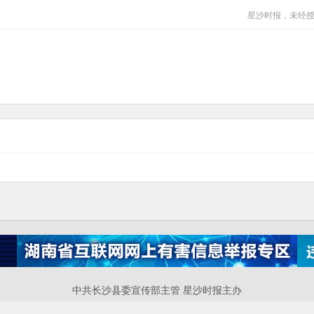
星沙时报，未经
中共长沙县委宣传部主管 星沙时报主办
P备案号：湘ICP备17016448号-4 互联网新闻信息服务许可证：43120220