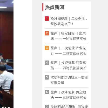
热点新闻
松雅湖观潮 | 二次创业，
1
星沙就这么干！
星声 | 咬定目标 干出未
2
来 —— 一论贯彻落实长
沙县第十五次党代会精神
星声 | 二次创业 产业先
3
行 —— 二论贯彻落实长
沙县第十五次党代会精神
星声 | 投资筑基 消费赋
4
能 —— 四论贯彻落实长
沙县第十五次党代会精神
沈晓明走访调研三一集团
5
有限公司
星声 | 改革创新 勇立潮
6
头 —— 三论贯彻落实长
沙县第十五次党代会精神
沈晓明走访调研山河智能
7