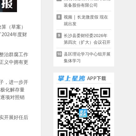
装备股份有限公司
视频 | 长龙微度假 现在
8
就出发
决算（草案）
024年度财
长沙县委财经委2026年
9
第四次（扩大）会议召开
县区理论学习中心组开展
整治群腐工作
10
集体学习
正义中拥有更
子，进一步开
积极化解存量
，逐项对照销
实开展好任后