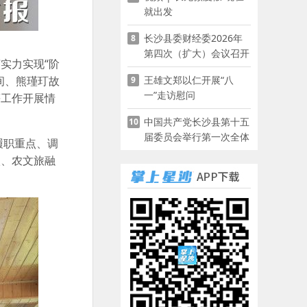
就出发
长沙县委财经委2026年
8
第四次（扩大）会议召开
实力实现“阶
王雄文郑以仁开展“八
间、熊瑾玎故
9
一”走访慰问
等工作开展情
中国共产党长沙县第十五
10
届委员会举行第一次全体
履职重点、调
会议
级、农文旅融