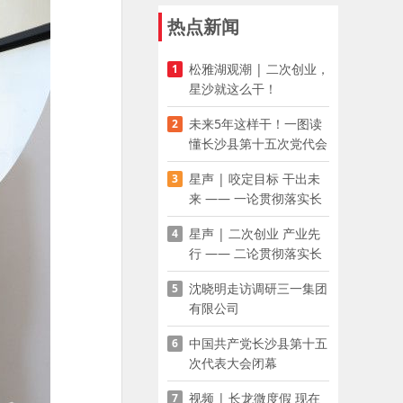
热点新闻
松雅湖观潮 | 二次创业，
1
星沙就这么干！
未来5年这样干！一图读
2
懂长沙县第十五次党代会
报告
星声 | 咬定目标 干出未
3
来 —— 一论贯彻落实长
沙县第十五次党代会精神
星声 | 二次创业 产业先
4
行 —— 二论贯彻落实长
沙县第十五次党代会精神
沈晓明走访调研三一集团
5
有限公司
中国共产党长沙县第十五
6
次代表大会闭幕
视频 | 长龙微度假 现在
7