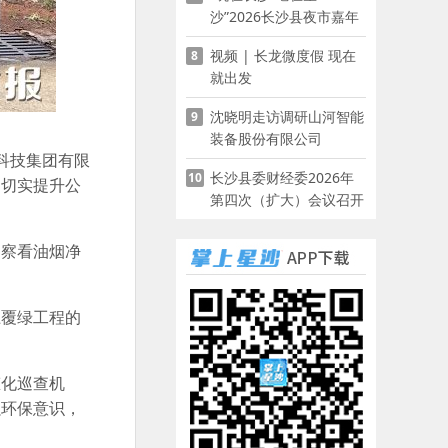
沙”2026长沙县夜市嘉年
华启幕
视频 | 长龙微度假 现在
8
就出发
沈晓明走访调研山河智能
9
装备股份有限公司
科技集团有限
长沙县委财经委2026年
10
，切实提升公
第四次（扩大）会议召开
细察看油烟净
土覆绿工程的
。
态化巡查机
强环保意识，