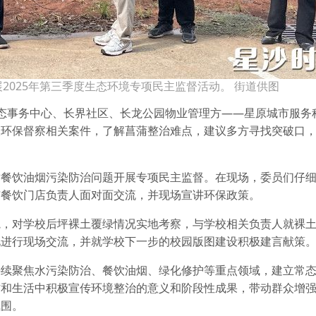
2025年第三季度生态环境专项民主监督活动。 街道供图
态事务中心、长界社区、长龙公园物业管理方——星原城市服务
取环保督察相关案件，了解菖蒲整治难点，建议多方寻找突破口
对餐饮油烟污染防治问题开展专项民主监督。在现场，委员们仔
与餐饮门店负责人面对面交流，并现场宣讲环保政策。
院，对学校后坪裸土覆绿情况实地考察，与学校相关负责人就裸
况进行现场交流，并就学校下一步的校园版图建设积极建言献策
持续聚焦水污染防治、餐饮油烟、绿化修护等重点领域，建立常
作和生活中积极宣传环境整治的意义和阶段性成果，带动群众增
氛围。