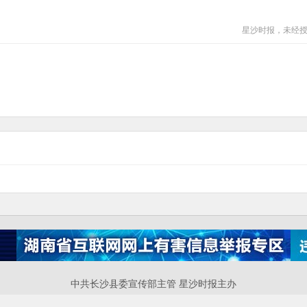
星沙时报，未经
中共长沙县委宣传部主管 星沙时报主办
P备案号：湘ICP备17016448号-4 互联网新闻信息服务许可证：43120220