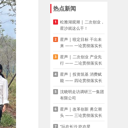
热点新闻
松雅湖观潮 | 二次创业，
1
星沙就这么干！
星声 | 咬定目标 干出未
2
来 —— 一论贯彻落实长
沙县第十五次党代会精神
星声 | 二次创业 产业先
3
行 —— 二论贯彻落实长
沙县第十五次党代会精神
星声 | 投资筑基 消费赋
4
能 —— 四论贯彻落实长
沙县第十五次党代会精神
沈晓明走访调研三一集团
5
有限公司
星声 | 改革创新 勇立潮
6
头 —— 三论贯彻落实长
沙县第十五次党代会精神
“玩在长沙 吃在星
7