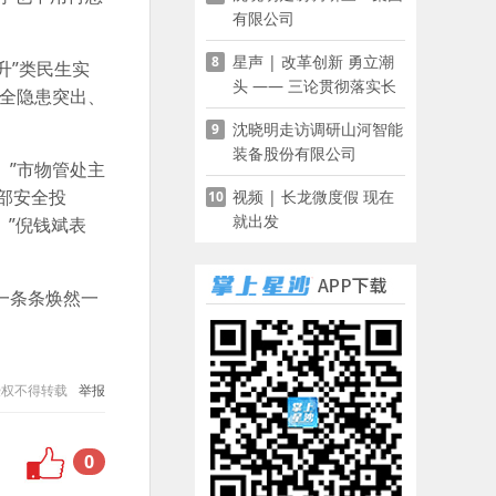
有限公司
星声 | 改革创新 勇立潮
8
升”类民生实
头 —— 三论贯彻落实长
安全隐患突出、
沙县第十五次党代会精神
沈晓明走访调研山河智能
9
装备股份有限公司
。”市物管处主
部安全投
视频 | 长龙微度假 现在
10
就出发
。”倪钱斌表
一条条焕然一
授权不得转载
举报
0