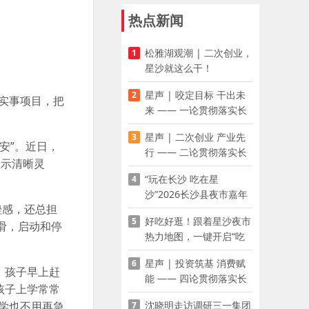
热点新闻
松雅湖观潮 | 二次创业，
1
星沙就这么干！
星声 | 咬定目标 干出未
2
生实事项目，把
来 —— 一论贯彻落实长
沙县第十五次党代会精神
星声 | 二次创业 产业先
3
安”。近日，
行 —— 二论贯彻落实长
显示清晰灵
沙县第十五次党代会精神
“玩在长沙 吃在星
4
沙”2026长沙县夜市嘉年
挫感，还总担
华启幕
好吃好逛！跟着星沙夜市
5
滑，启动和停
热力地图，一键开启“吃
喝玩乐”模式
星声 | 投资筑基 消费赋
6
。孩子早上赶
能 —— 四论贯彻落实长
孩子上学常常
沙县第十五次党代会精神
沈晓明走访调研三一集团
上学也不用再急
7