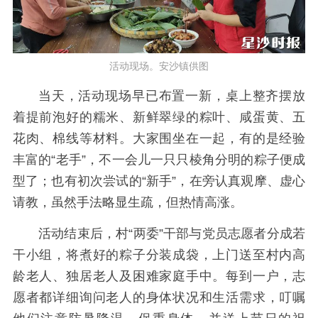
活动现场。安沙镇供图
当天，活动现场早已布置一新，桌上整齐摆放
着提前泡好的糯米、新鲜翠绿的粽叶、咸蛋黄、五
花肉、棉线等材料。大家围坐在一起，有的是经验
丰富的“老手”，不一会儿一只只棱角分明的粽子便成
型了；也有初次尝试的“新手”，在旁认真观摩、虚心
请教，虽然手法略显生疏，但热情高涨。
活动结束后，村“两委”干部与党员志愿者分成若
干小组，将煮好的粽子分装成袋，上门送至村内高
龄老人、独居老人及困难家庭手中。每到一户，志
愿者都详细询问老人的身体状况和生活需求，叮嘱