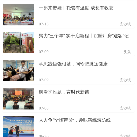
一起来带娃丨托管有温度 成长有收获
07-13
安沙镇
聚力“三个年” 实干启新程丨沉睡厂房“迎客”记
07-09
头条
学思践悟强根基，问诊把脉送健康
07-09
安沙镇
解看护难题，育时代新苗
07-08
安沙镇
人人争当“找茬员”，趣味演练筑防线
06-30
安沙镇