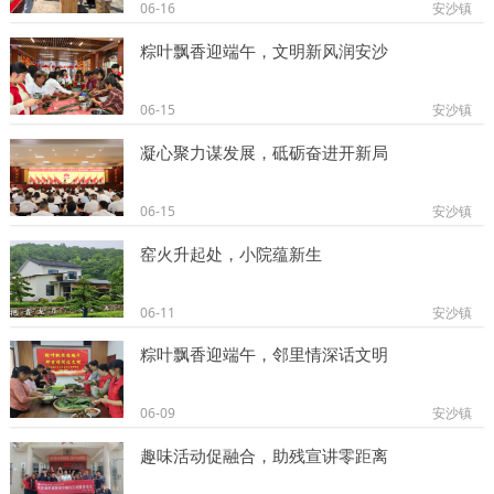
06-16
安沙镇
粽叶飘香迎端午，文明新风润安沙
06-15
安沙镇
凝心聚力谋发展，砥砺奋进开新局
06-15
安沙镇
窑火升起处，小院蕴新生
06-11
安沙镇
粽叶飘香迎端午，邻里情深话文明
06-09
安沙镇
趣味活动促融合，助残宣讲零距离