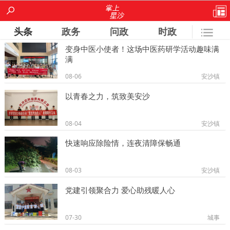
头条
政务
问政
时政
变身中医小使者！这场中医药研学活动趣味满
城事
镇街
房产
经开区
人大
满
08-06
安沙镇
政协
文艺
专题
安沙
果园
以青春之力，筑致美安沙
北山
文明办
旅游局
规建局
星沙论坛
08-04
安沙镇
安监局
快速响应除险情，连夜清障保畅通
08-03
安沙镇
党建引领聚合力 爱心助残暖人心
07-30
城事