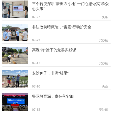
三个转变深耕“唐田方寸地” 一门心思做实“群众
心头事”
07-27
头条
非法改装暗藏险，“雷霆”行动护安全
07-22
安沙镇
高温“烤”验下的党群实践课
07-17
安沙镇
安沙种子，非洲“结果”
07-10
头条
警示教育深，责任落实细
07-15
安沙镇