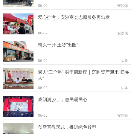
06-09
安沙镇
爱心护考，安沙商会志愿服务再出发
06-07
安沙镇
镜头一开 土货“出圈”
06-02
头条
聚力“三个年” 实干启新程 | 沉睡资产迎来“归乡
人”
06-03
头条
戏韵润乡土，惠民暖民心
06-05
安沙镇
创新宣教形式，推进绿色转型