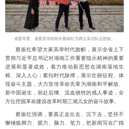
省委常委、省委宣传部部长蔡振红为蹲点采访队伍授旗。
蔡振红希望大家高举时代旗帜，展示全省上下
贯彻习近平总书记对湖南工作重要指示精神的重要
进展和显著成效，着力推动新思想在湖南落地生
根、深入人心；紧扣时代脉搏，展示壮丽征程、体
现奋斗主题，大力宣传革命先辈为湖南和平解放、
新中国诞生，前赴后继、流血牺牲的感人事迹，全
方位挖掘革命建设改革时期三湘儿女的奋斗故事。
蔡振红强调，要真正走出去、沉下去，坚持不
懈锤炼脚力、眼力、脑力、笔力，把新闻写在广阔