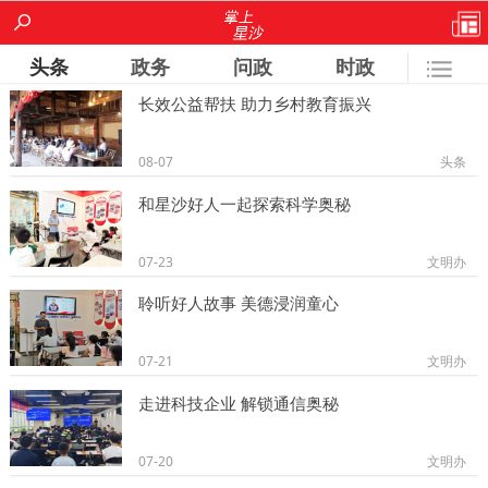
头条
政务
问政
时政
长效公益帮扶 助力乡村教育振兴
城事
镇街
房产
经开区
人大
08-07
头条
政协
文艺
专题
安沙
果园
和星沙好人一起探索科学奥秘
北山
文明办
旅游局
规建局
星沙论坛
07-23
文明办
安监局
聆听好人故事 美德浸润童心
07-21
文明办
走进科技企业 解锁通信奥秘
07-20
文明办