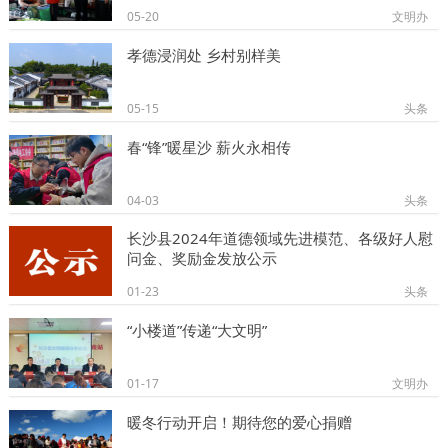
05-20
文明办
孝德浸润处 乡村别样美
05-15
头条
春“锋”暖星沙 薪火永相传
04-03
头条
长沙县2024年道德领域先进模范、各级好人慰
问金、奖励金发放公示
01-23
头条
“小楼道”传递“大文明”
01-17
文明办
暖冬行动开启！期待您的爱心捐赠