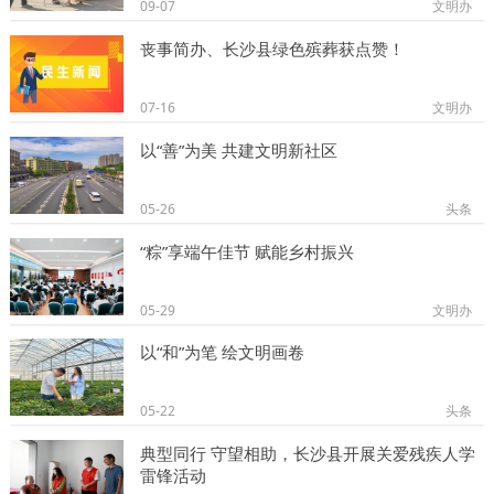
09-07
文明办
丧事简办、长沙县绿色殡葬获点赞！
07-16
文明办
以“善”为美 共建文明新社区
05-26
头条
“粽”享端午佳节 赋能乡村振兴
05-29
文明办
以“和”为笔 绘文明画卷
05-22
头条
典型同行 守望相助，长沙县开展关爱残疾人学
雷锋活动