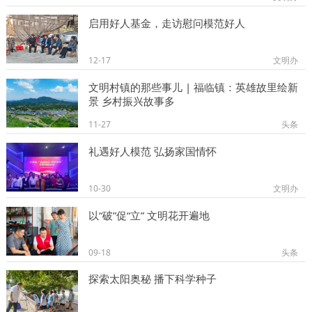
启用好人基金，走访慰问模范好人
12-17
文明办
文明村镇的那些事儿 | 福临镇：英雄故里绘新
景 乡村振兴故事多
11-27
头条
礼遇好人模范 弘扬家国情怀
10-30
文明办
以“破”促“立” 文明花开遍地
09-18
头条
探索太阳奥秘 播下科学种子