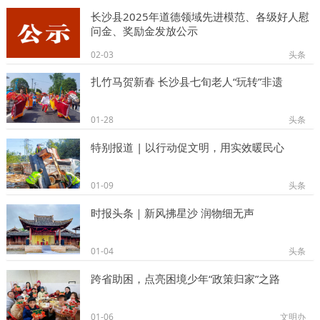
长沙县2025年道德领域先进模范、各级好人慰
问金、奖励金发放公示
02-03
头条
扎竹马贺新春 长沙县七旬老人“玩转”非遗
01-28
头条
特别报道 | 以行动促文明，用实效暖民心
01-09
头条
时报头条｜新风拂星沙 润物细无声
01-04
头条
跨省助困，点亮困境少年“政策归家”之路
01-06
文明办