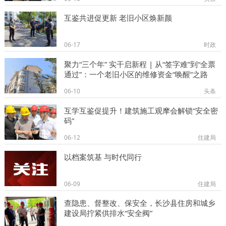
互鉴共进促更新 老旧小区焕新颜
06-17
时政
聚力“三个年” 实干启新程 | 从“签字难”到“全票
通过”：一个老旧小区的维修资金“唤醒”之路
06-10
头条
互学互鉴促提升！建筑施工观摩会解锁“安全密
码”
06-12
住建局
以档案筑基 与时代同行
06-09
住建局
查隐患、督整改、保安全，长沙县住房和城乡
建设局拧紧供排水“安全阀”