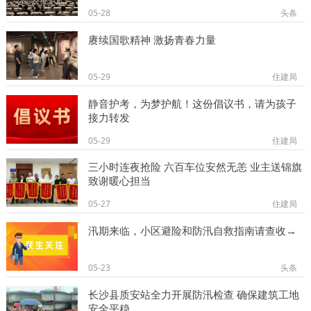
05-28
头条
赓续国歌精神 激扬青春力量
05-29
住建局
静音护考，为梦护航！这份倡议书，请为孩子
接力转发
05-29
住建局
三小时连夜抢险 六百车位安然无恙 业主送锦旗
致谢暖心担当
05-27
住建局
汛期来临，小区避险和防汛自救指南请查收→
05-23
头条
长沙县质安站全力开展防汛检查 确保建筑工地
安全平稳