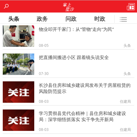
头条
政务
问政
时政
物业叩开千家门：从“管物”走向“为民”
城事
镇街
房产
经开区
人大
08-05
头条
政协
文艺
专题
安沙
果园
把直播间搬进小区 跟着镜头说安全
北山
文明办
旅游局
规建局
星沙论坛
07-30
头条
安监局
长沙县住房和城乡建设局发布关于房屋租赁的
风险防范提示
08-03
住建局
学习贯彻县党代会精神｜县住房和城乡建设
局：深学细悟抓落实 实干争先开新局
08-03
住建局