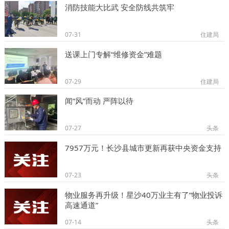
消防技能大比武 安全防线共筑牢
07-31
住建局
送课上门专解“维修资金”难题
07-29
住建局
闻“风”而动 严阵以待
07-27
头条
7957万元！长沙县城市更新再获中央资金支持
07-23
头条
物业服务再升级！星沙40万业主有了“物业投诉
高速通道”
07-14
头条