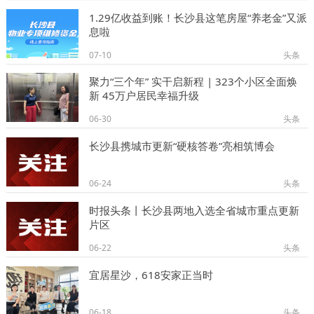
1.29亿收益到账！长沙县这笔房屋“养老金”又派
息啦
07-10
头条
聚力“三个年” 实干启新程 | 323个小区全面焕
新 45万户居民幸福升级
06-30
头条
长沙县携城市更新“硬核答卷”亮相筑博会
06-24
头条
时报头条丨长沙县两地入选全省城市重点更新
片区
06-22
头条
宜居星沙，618安家正当时
06-18
头条