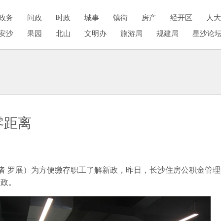
政务
问政
时政
城事
镇街
房产
经开区
人大
安沙
果园
北山
文明办
旅游局
规建局
星沙论
零距离
者 罗展）为方便缴存职工了解新政，昨日，长沙住房公积金管
新政。