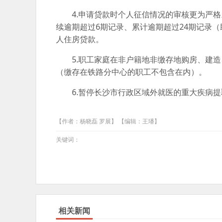
4.申请贷款时个人征信情况的审核更为严格
续逾期超过6期记录、累计逾期超过24期记录
人住房贷款。
5.职工家庭在非户籍地非缴存地购房、建造
（缴存在铁路分中心的职工不包含在内）。
6.暂停长沙市行政区域外就医的重大疾病提
【作者：杨晓磊 罗展】 【编辑：王璠】
关键词：
相关新闻