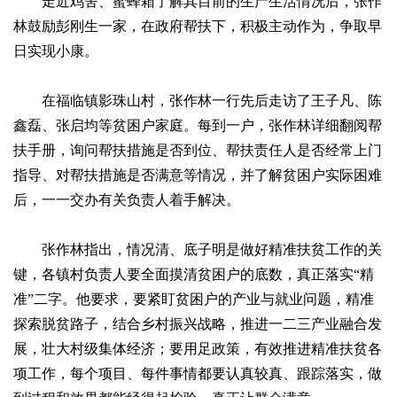
走近鸡舍、蜜蜂箱了解其目前的生产生活情况后，张作
林鼓励彭刚生一家，在政府帮扶下，积极主动作为，争取早
日实现小康。
在福临镇影珠山村，张作林一行先后走访了王子凡、陈
鑫磊、张启均等贫困户家庭。每到一户，张作林详细翻阅帮
扶手册，询问帮扶措施是否到位、帮扶责任人是否经常上门
指导、对帮扶措施是否满意等情况，并了解贫困户实际困难
后，一一交办有关负责人着手解决。
张作林指出，情况清、底子明是做好精准扶贫工作的关
键，各镇村负责人要全面摸清贫困户的底数，真正落实“精
准”二字。他要求，要紧盯贫困户的产业与就业问题，精准
探索脱贫路子，结合乡村振兴战略，推进一二三产业融合发
展，壮大村级集体经济；要用足政策，有效推进精准扶贫各
项工作，每个项目、每件事情都要认真较真、跟踪落实，做