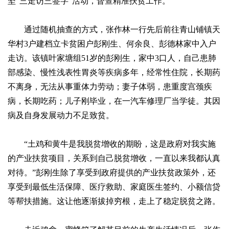
坚“三走访三签字”活动，督查精准扶贫工作。
通过随机抽查的方式，张作林一行先后前往青山铺镇天
华村3户建档立卡贫困户彭刚生、何余良、彭德林家中入户
走访。该镇叶家塘组51岁的彭刚生，家中3口人，自己患肺
部感染、慢性浅表性胃炎等疾病多年，经常性住院，长期药
不离身，无法从事重体力劳动；妻子体弱，患重度宫颈疾
病，长期吃药；儿子刚毕业，在一汽车修理厂当学徒。其因
病及自身发展动力不足致贫。
“土鸡和黄牛是我脱贫增收的期盼，这是政府对我实施
的产业扶贫项目，关系到自己脱贫增收，一直以来我都认真
对待。”彭刚生除了享受到政府提供的产业扶贫政策外，还
享受到最低生活保障、医疗救助、家庭医生签约、小额信贷
等帮扶措施。这让他逐渐拔掉穷根，走上了稳定脱贫之路。