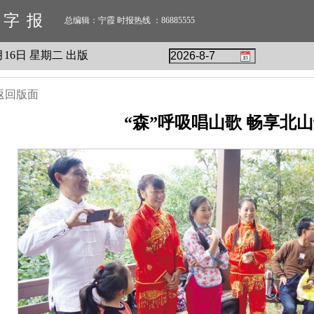
数字报
总编辑：宁霞 时报热线 ：86885555
月
16
日 星期
二
出版
返回版面
“森”呼吸唱山歌 畅享北